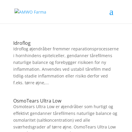
Idroflog
Idroflog øjendråber fremmer reparationsprocesserne
i hornhindens epitelceller, gendanner tårefilmens
naturlige balance og forebygger risikoen for ny
inflammation. Anvendes ved ustabil tårefilm med
tidlig-stadie inflammation eller risiko derfor ved
f.eks. tørre øjne,...
OsmoTears Ultra Low
Osmotears Ultra Low er øjendråber som hurtigt og
effektivt gendanner tårefilmens naturlige balance og
osmolaritet (saltkoncentration) ved alle
sværhedsgrader af tørre øjne. OsmoTears Ultra Low