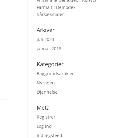
Vi har alle Demodex - AMWO
Farma
til
Demodex
hårsækmider
r
Arkiver
juli 2023
januar 2018
Kategorier
.
Baggrundsartikler
Ny viden
Øjenhelse
Meta
Registrer
Log ind
Indlægsfeed