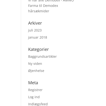
Vi har alle Demodex - AMWO
Farma
til
Demodex
hårsækmider
Arkiver
juli 2023
januar 2018
Kategorier
Baggrundsartikler
Ny viden
Øjenhelse
Meta
Registrer
Log ind
Indlægsfeed